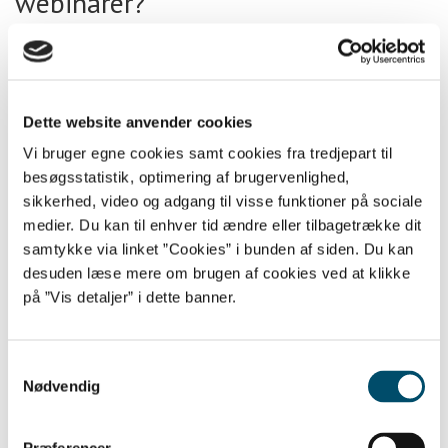
webinarer?
12/11 2020
Undersøgelse af ekstremisme
online blandt børn og unge: ”Det
Dette website anvender cookies
har slået mig, hvor lidt vi faktisk
Vi bruger egne cookies samt cookies fra tredjepart til
besøgsstatistik, optimering af brugervenlighed,
ved”
sikkerhed, video og adgang til visse funktioner på sociale
medier. Du kan til enhver tid ændre eller tilbagetrække dit
24/09 2020
samtykke via linket ”Cookies” i bunden af siden. Du kan
Uddannelse: Bliv klogere på børn
desuden læse mere om brugen af cookies ved at klikke
på ”Vis detaljer” i dette banner.
og unges online-liv på kanten
17/08 2020
Samtykkevalg
Ny chance: Kom til webinar om
Nødvendig
ekstremisme og COVID-19