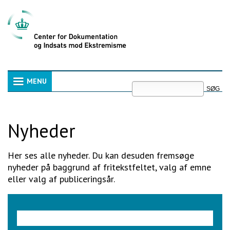
Videre
til
indhold
|
Videre
til
menunavigation
Søg
MENU
Navigation
Avanceret
søgning
Nyheder
Her ses alle nyheder. Du kan desuden fremsøge
nyheder på baggrund af fritekstfeltet, valg af emne
eller valg af publiceringsår.
Søgeord