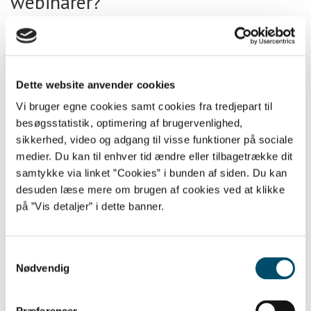
webinarer?
12/11 2020
Undersøgelse af ekstremisme
online blandt børn og unge: ”Det
Dette website anvender cookies
har slået mig, hvor lidt vi faktisk
Vi bruger egne cookies samt cookies fra tredjepart til
besøgsstatistik, optimering af brugervenlighed,
ved”
sikkerhed, video og adgang til visse funktioner på sociale
medier. Du kan til enhver tid ændre eller tilbagetrække dit
24/09 2020
samtykke via linket ”Cookies” i bunden af siden. Du kan
Uddannelse: Bliv klogere på børn
desuden læse mere om brugen af cookies ved at klikke
på ”Vis detaljer” i dette banner.
og unges online-liv på kanten
17/08 2020
Samtykkevalg
Ny chance: Kom til webinar om
Nødvendig
ekstremisme og COVID-19