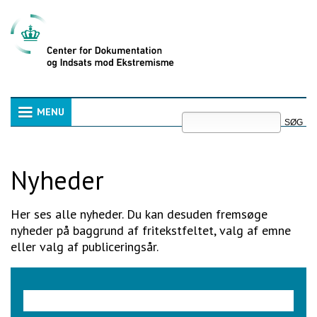
Videre
til
indhold
|
Videre
til
menunavigation
Søg
MENU
Navigation
Avanceret
søgning
Nyheder
Her ses alle nyheder. Du kan desuden fremsøge
nyheder på baggrund af fritekstfeltet, valg af emne
eller valg af publiceringsår.
Søgeord