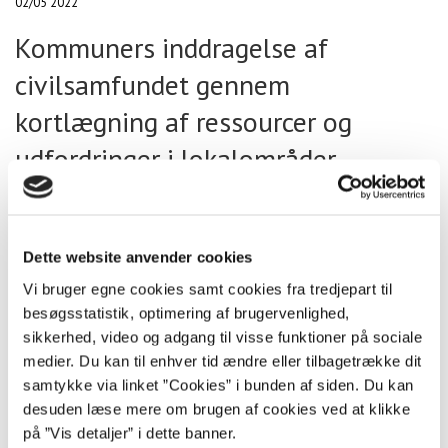
02/05 2022
Kommuners inddragelse af
civilsamfundet gennem
kortlægning af ressourcer og
udfordringer i lokalområder
08/03 2022
KORT FORTALT - Undersøgelse af
Dette website anvender cookies
tre indsatser over for negativ social
Vi bruger egne cookies samt cookies fra tredjepart til
kontrol og radikalisering
besøgsstatistik, optimering af brugervenlighed,
sikkerhed, video og adgang til visse funktioner på sociale
28/01 2022
medier. Du kan til enhver tid ændre eller tilbagetrække dit
Vejen ud af kaninhullet: Teknikker
samtykke via linket ”Cookies” i bunden af siden. Du kan
desuden læse mere om brugen af cookies ved at klikke
til det socialfaglige arbejde i
på ”Vis detaljer” i dette banner.