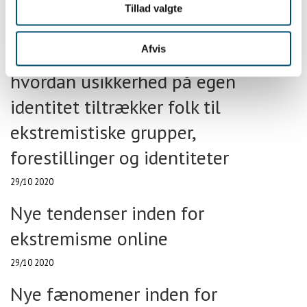
Salafi Jihadism'
Tillad valgte
06/11 2020
Afvis
Fra usikkerhed til ekstremisme: Om
hvordan usikkerhed på egen
identitet tiltrækker folk til
ekstremistiske grupper,
forestillinger og identiteter
29/10 2020
Nye tendenser inden for
ekstremisme online
29/10 2020
Nye fænomener inden for