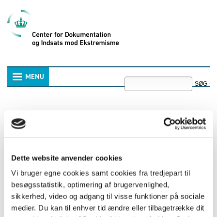
Videre
til
indhold
|
Videre
til
menunavigation
Søg
MENU
Navigation
Avanceret
søgning
Ny temadag: Religiøse
forkyndere: autoritet og
påvirkning i
Dette website anvender cookies
Vi bruger egne cookies samt cookies fra tredjepart til
minoritetsmiljøer
besøgsstatistik, optimering af brugervenlighed,
sikkerhed, video og adgang til visse funktioner på sociale
Religiøse forkyndere kan, i nogle minoritetsmiljøer, få
medier. Du kan til enhver tid ændre eller tilbagetrække dit
betydning – ikke kun som religiøse stemmer – men som