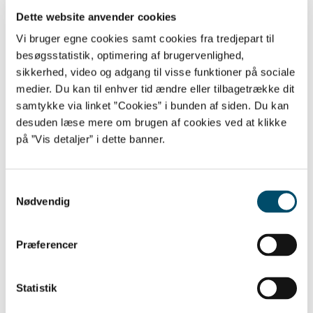
ekstremisme fra modtagelse til anbefaling af indsats. Det
Dette website anvender cookies
skal understøtte en faglig, grundig og ensartet systematik
Vi bruger egne cookies samt cookies fra tredjepart til
samt et fælles sprog i infohus kommune. Det oprindelige
vurderingsværktøj blev lanceret i 2018.
besøgsstatistik, optimering af brugervenlighed,
sikkerhed, video og adgang til visse funktioner på sociale
Tendenser og udfordringer inden for ekstremisme forandrer sig
medier. Du kan til enhver tid ændre eller tilbagetrække dit
over tid, og den danske model til forebyggelse af
samtykke via linket ”Cookies” i bunden af siden. Du kan
ekstremisme er siden 2018 blevet mere konsolideret. Der var
desuden læse mere om brugen af cookies ved at klikke
derfor behov for at opdatere, tilpasse og forenkle værktøjet.
Det opdaterede vurderingsværktøj bygger fortsat på dialog
på ”Vis detaljer” i dette banner.
mellem myndigheder om både risici og ressourcer hos den
person, bekymringen handler om.
Samtykkevalg
CDE har i 2025 gennemført en høring blandt brugerne af
Nødvendig
vurderingsværktøjet og fået værdifulde forslag til ønskede
ændringer. CDE har derudover inddraget PET, Rigspolitiet,
Danmarks Fængsler, Politiets Online Patrulje og en førende
Præferencer
forsker på feltet i opdateringen.
CDE er stolte af nu at lancere det opdaterede
vurderingsværktøj.
Statistik